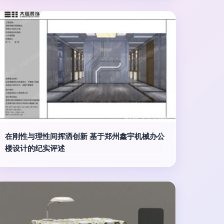
在刚性与理性间挥洒创新 基于郑州鑫宇机械办公
楼设计的纪实评述