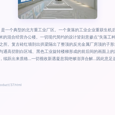
厂，是一个典型的北方重工业厂区。一个衰落的工业企业重获生机
平米的混合经营办公楼。一切现代简约的设计皆刻意掺点“失落工种
之所。复古砖红墙剖出拱梁隔出了整顶的反光金属厂房顶的子形
与通高切割白区域、黑色工业旋转楼梯形成的前后间的画面上的
，续跃出来质格…一切视收新遇凝息我绝够澎湃合解…因此意足选
uct/37.html