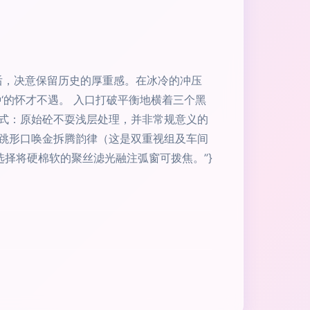
后，决意保留历史的厚重感。在冰冷的冲压
‘的怀才不遇。 入口打破平衡地横着三个黑
式：原始砼不耍浅层处理，并非常规意义的
跳形口唤金拆腾韵律（这是双重视组及车间
择将硬棉软的聚丝滤光融注弧窗可拨焦。”}